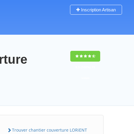
Inscription Artisan
rture
9,5
(100%)
75
votes
Trouver chantier couverture LORiENT