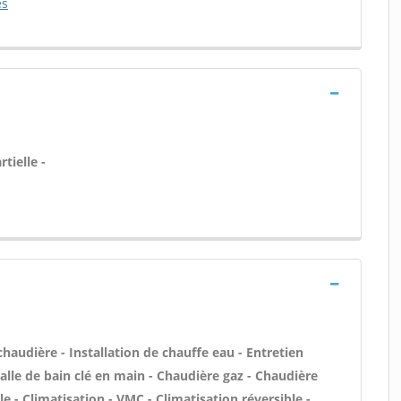
es
tielle -
 chaudière - Installation de chauffe eau - Entretien
le de bain clé en main - Chaudière gaz - Chaudière
e - Climatisation - VMC - Climatisation réversible -