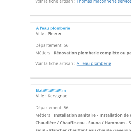
Voir la fiche artisan :
Thomas maconnerie servic
A l'eau plomberie
Ville : Pleeren
Département: 56
Métiers :
Rénovation plomberie complète ou par
Voir la fiche artisan :
A l'eau plomberie
Bati\\\\\\\\\\\\\\\'m
Ville : Kervignac
Département: 56
Métiers :
Installation sanitaire - Installation de
Chaudière / Chauffe-eau - Sauna / Hammam - Sal
Fioul - Plancher chauffant eau chaude /réversibl