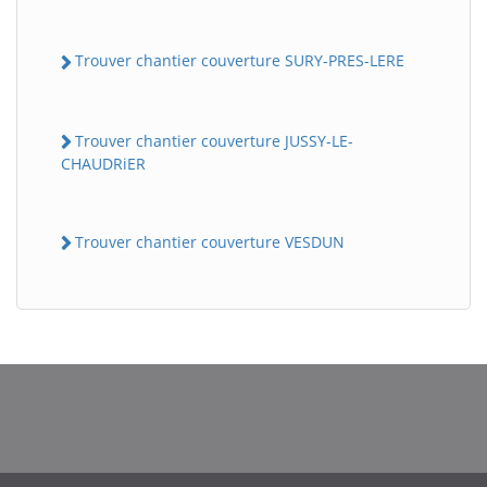
Trouver chantier couverture SURY-PRES-LERE
Trouver chantier couverture JUSSY-LE-
CHAUDRiER
Trouver chantier couverture VESDUN
BatiWebPro
B
Assistant en ligne
B
BatiWebPro