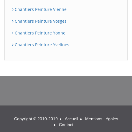
Chantiers Peinture Vienne
Chantiers Peinture Vosges
Chantiers Peinture Yonne
Chantiers Peinture Yvelines
BatiWebPro
B
Assistant en ligne
B
Copyright © 2010-2019
Accueil
Mentions Légales
Contact