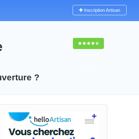
Inscription Artisan
e
9,5
(100%)
76
votes
uverture ?