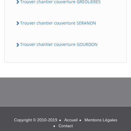
Trouver chantier couverture GREOLiERES
Trouver chantier couverture SERANON
Trouver chantier couverture GOURDON
BatiWebPro
B
Assistant en ligne
B
Copyright © 2010-2019
Accueil
Mentions Légales
Contact
BatiWebPro