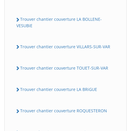
Trouver chantier couverture LA BOLLENE-
VESUBiE
Trouver chantier couverture ViLLARS-SUR-VAR
Trouver chantier couverture TOUET-SUR-VAR
BatiWebPro
B
Assistant en ligne
Trouver chantier couverture LA BRiGUE
B
Trouver chantier couverture ROQUESTERON
BatiWebPro