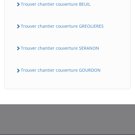
Trouver chantier couverture BEUiL
Trouver chantier couverture GREOLiERES
Trouver chantier couverture SERANON
Trouver chantier couverture GOURDON
BatiWebPro
B
Assistant en ligne
B
BatiWebPro