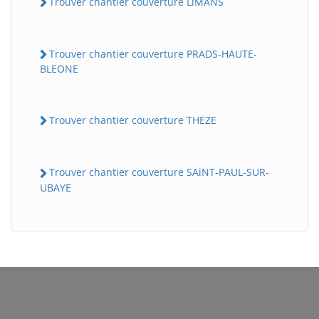
Trouver chantier couverture LiMANS
Trouver chantier couverture PRADS-HAUTE-
BLEONE
Trouver chantier couverture THEZE
BatiWebPro
Trouver chantier couverture SAiNT-PAUL-SUR-
B
Assistant en ligne
UBAYE
B
BatiWebPro