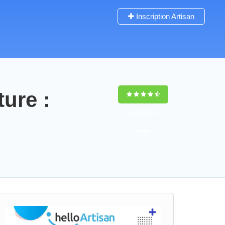
Inscription Artisan
ture :
9,5
(100%)
75
votes