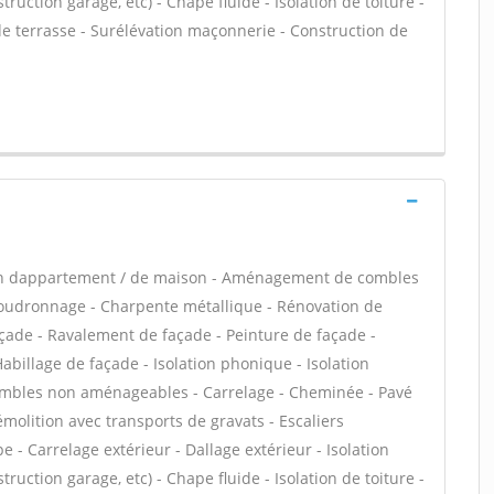
uction garage, etc) - Chape fluide - Isolation de toiture -
de terrasse - Surélévation maçonnerie - Construction de
ion dappartement / de maison - Aménagement de combles
Goudronnage - Charpente métallique - Rénovation de
açade - Ravalement de façade - Peinture de façade -
Habillage de façade - Isolation phonique - Isolation
combles non aménageables - Carrelage - Cheminée - Pavé
émolition avec transports de gravats - Escaliers
 - Carrelage extérieur - Dallage extérieur - Isolation
uction garage, etc) - Chape fluide - Isolation de toiture -