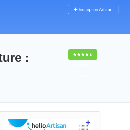
Inscription Artisan
ture :
9,5
(100%)
58
votes