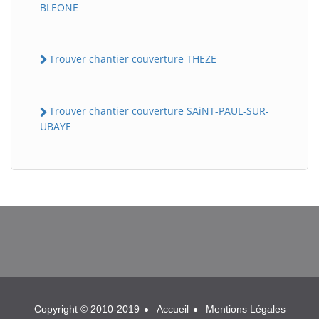
BLEONE
Trouver chantier couverture THEZE
Trouver chantier couverture SAiNT-PAUL-SUR-
UBAYE
BatiWebPro
B
Assistant en ligne
B
Copyright © 2010-2019
Accueil
Mentions Légales
BatiWebPro