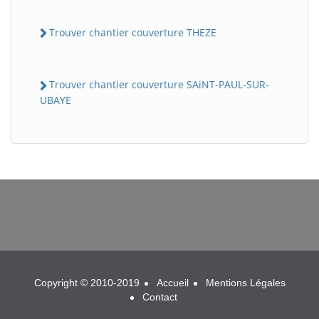
Trouver chantier couverture THEZE
Trouver chantier couverture SAiNT-PAUL-SUR-
UBAYE
BatiWebPro
B
Assistant en ligne
B
Copyright © 2010-2019
Accueil
Mentions Légales
Contact
BatiWebPro