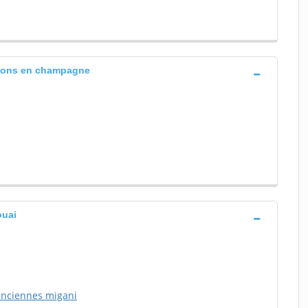
alons en champagne
ouai
lenciennes migani