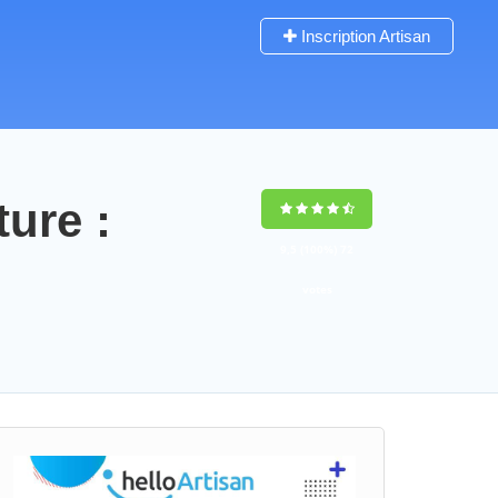
Inscription Artisan
ture :
9,5
(100%)
72
votes