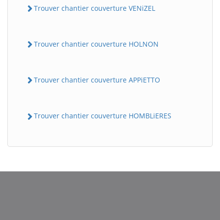
Trouver chantier couverture VENiZEL
Trouver chantier couverture HOLNON
Trouver chantier couverture APPiETTO
Trouver chantier couverture HOMBLiERES
BatiWebPro
B
Assistant en ligne
B
BatiWebPro