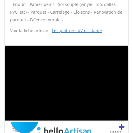
- Enduit - Papier peint - Sol souple (vinyle, lino, dalles
PVC, etc) - Parquet - Carrelage - Cloisons - Rénovation de
parquet - Faïence murale -
Voir la fiche artisan :
Les platriers d\' occitanie