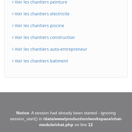
Voir les chantiers peinture
Voir les chantiers electricite
Voir les chantiers piscine
Voir les chantiers construction
Voir les chantiers auto-entrepreneur
Voir les chantiers batiment
BatiWebPro
B
Notice
: A session had already been started - ignoring
Assistant en ligne
session_start() in
/data/www/production/workspace/chat-
module/chat.php
on line
12