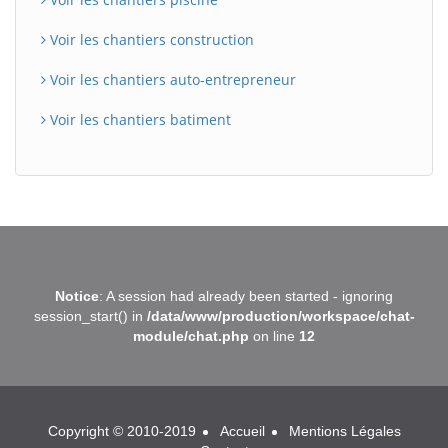
Voir les chantiers construction
Voir les chantiers auto-entrepreneur
Voir les chantiers batiment
BatiWebPro
B
Notice
: A session had already been started - ignoring
Assistant en ligne
session_start() in
/data/www/production/workspace/chat-
module/chat.php
on line
12
B
Copyright © 2010-2019
Accueil
Mentions Légales