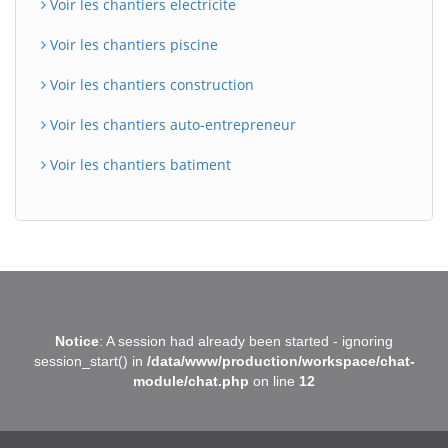
Voir les chantiers electricite
Voir les chantiers piscine
Voir les chantiers construction
Voir les chantiers auto-entrepreneur
Voir les chantiers batiment
BatiWebPro
B
Notice
: A session had already been started - ignoring
Assistant en ligne
session_start() in
/data/www/production/workspace/chat-
module/chat.php
on line
12
B