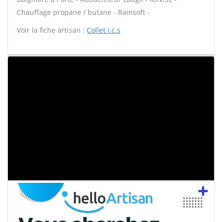
Chauffage propane / butane - Rainsoft -
Voir la fiche artisan :
Collet i.c.s