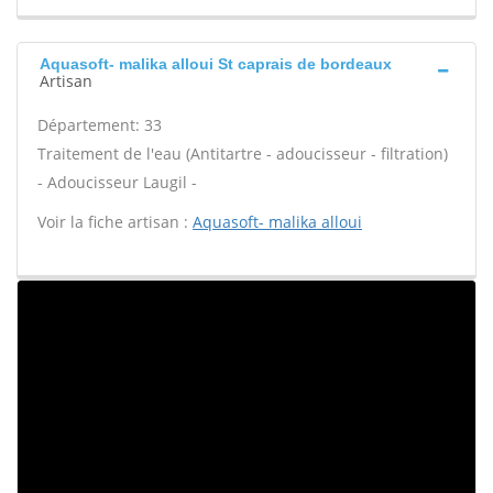
Aquasoft- malika alloui St caprais de bordeaux
Artisan
Département: 33
Traitement de l'eau (Antitartre - adoucisseur - filtration)
- Adoucisseur Laugil -
Voir la fiche artisan :
Aquasoft- malika alloui