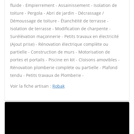
fluide - Empierrement - Assainissement - Isolation de
toiture - Pergola - Abri de jardin - Décrassage /
Démoussage de toiture - Étanchéité de terrasse -
Isolation de terrasse - Modification de charpente -
Surélévation maçonnerie - Petits travaux en électricité
(Ajout prise) - Rénovation électrique complète ou
partielle - Construction de murs - Motorisation de
portes et portails - Piscine en kit - Cloisons amovibles -
Rénovation plomberie complète ou partielle - Plafond
tendu - Petits travaux de Plomberie -
Voir la fiche artisan :
Robak