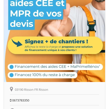
03190 Risson FR Risson
0673783350