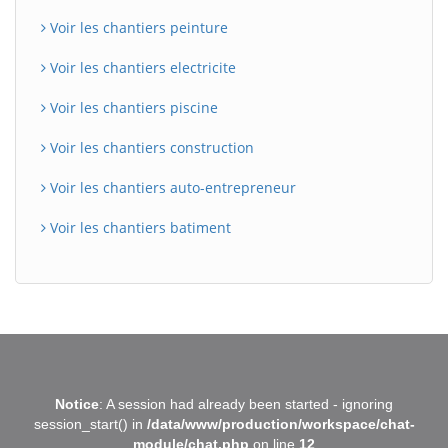
Voir les chantiers peinture
Voir les chantiers electricite
Voir les chantiers piscine
Voir les chantiers construction
Voir les chantiers auto-entrepreneur
Voir les chantiers batiment
BatiWebPro
B
Notice
: A session had already been started - ignoring
Assistant en ligne
session_start() in
/data/www/production/workspace/chat-
module/chat.php
on line
12