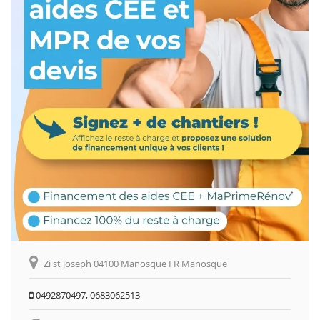
Zi st joseph 04100 Manosque FR Manosque
0492870497, 0683062513