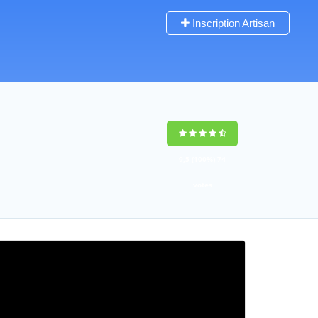
Inscription Artisan
9,5
(100%)
74
votes