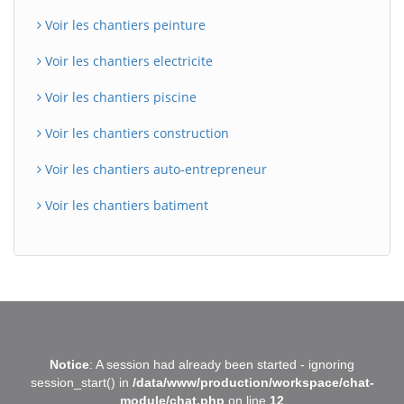
Voir les chantiers peinture
Voir les chantiers electricite
Voir les chantiers piscine
Voir les chantiers construction
Voir les chantiers auto-entrepreneur
Voir les chantiers batiment
BatiWebPro
B
Notice
: A session had already been started - ignoring
Assistant en ligne
session_start() in
/data/www/production/workspace/chat-
module/chat.php
on line
12